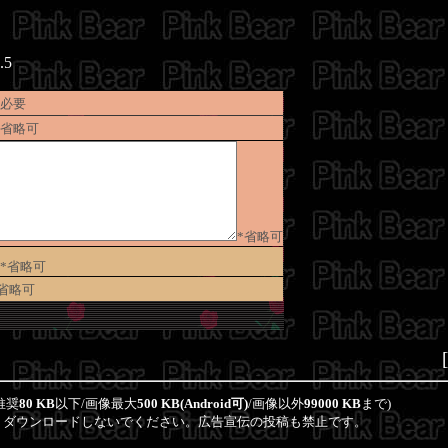
.5
*必要
*省略可
*省略可
*省略可
*省略可
推奨
80 KB
以下/画像最大
500 KB(Android可)
/画像以外
99000 KB
まで)
、ダウンロードしないでください。広告宣伝の投稿も禁止です。