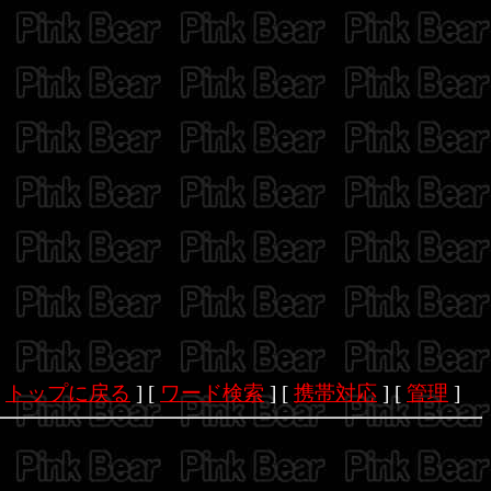
[
トップに戻る
] [
ワード検索
] [
携帯対応
] [
管理
]