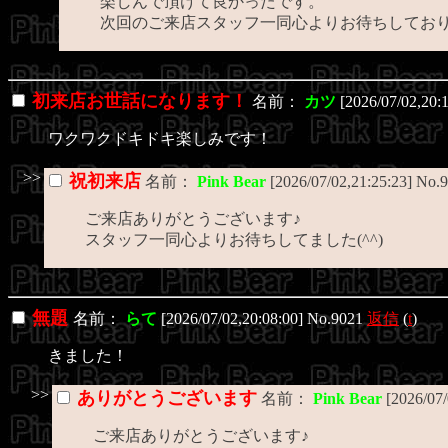
楽しんで頂けて良かったです。
次回のご来店スタッフ一同心よりお待ちしてお
初来店お世話になります！
名前：
カツ
[2026/07/02,20:
ワクワクドキドキ楽しみです！
>>
祝初来店
名前：
Pink Bear
[2026/07/02,21:25:23] No.
ご来店ありがとうございます♪
スタッフ一同心よりお待ちしてました(^^)
無題
名前：
らて
[2026/07/02,20:08:00] No.9021
返信
(
t
)
きました！
>>
ありがとうございます
名前：
Pink Bear
[2026/07
ご来店ありがとうございます♪