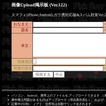
画像Upload掲示板 (Ver.122)
スマフォ(iPhone,Android),ガラ携対応版&スパム対策Ver.2
おなまえ：
題名：
本文：
画像選択
画像の題名
パソコン、Android、携帯上のファイルを,アップロードできます．( 
著作権上問題があるものはアップロード（埋込表示含む）、および
記事中のURL、メアド、住所等は自動でリンク化されます。