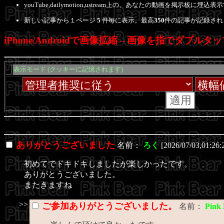
youTube,dailymotion,ustream上の、あなたの動画を掲
新しい記事から１ページ
5
件毎に表示。最高
350
件の記事が記録され
iPhone/Androidで画像拡縮→画像を指でダブルタッ
表示モード (クッキーに記憶されます)
ありがとうございました
名前：
ろく
[2026/07/03,01:26
初めてでドキドキしましたが楽しかったです。
ありがとうございました。
またきますね
>>
ご参加ありがとうございました。
名前：
Pink