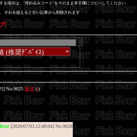
示板に埋込表示する場合は、"埋め込みコード"をそのまま本文欄にコピペしてください
、 それを超えると古い記事から削除されます
プ!
:25] No.9025
返信
(
t
)
 Bear
[2026/07/03,12:40:04] No.9028