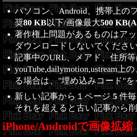
パソコン、Android、携帯上
奨
80 KB
以下/画像最大
500 KB(A
著作権上問題があるものはアッ
ダウンロードしないでくださ
記事中のURL、メアド、住所
youTube,dailymotion,u
る場合は、"埋め込みコード"
新しい記事から１ページ
5
件毎
それを超えると古い記事から
iPhone/Androidで画