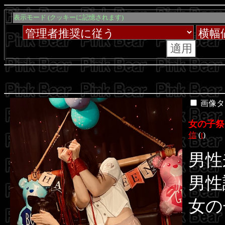
表示モード (クッキーに記憶されます)
画像タ
女の子祭
信
(
t
)
男性
男性
女の