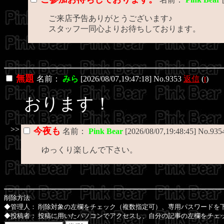
ご来店予告ありがとうございます♪
スタッフ一同心よりお待ちしております。
無題
名前：
みら
[2026/08/07,19:47:18] No.9353
返信
(
t
)
おります！
>>
今夜も
名前：
Pink Bear
[2026/08/07,19:48:45] No.935
ゆっくり楽しんで下さい。
削除方法
◆管理人： 削除対象の左欄をチェック（複数指定可）、専用パスワードを
◆投稿者： 投稿に用いたパソコンでアクセスし、自分の記事の左欄をチェッ