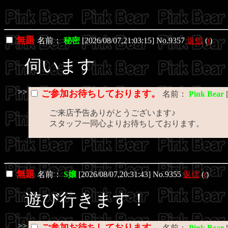
無題
名前：
秘密
[2026/08/07,21:03:15] No.9357
返信
(
t
)
伺います
>>
ご参加お待ちしております。
名前：
Pink Bear
ご来店予告ありがとうございます♪
スタッフ一同心よりお待ちしております。
無題
名前：
S嬢
[2026/08/07,20:31:43] No.9355
返信
(
t
)
遊び行きます！
>>
ご参加お待ちしております。
名前：
Pink Bear