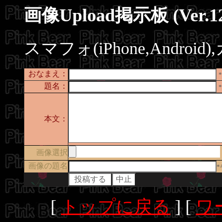
画像Upload掲示板 (Ver.12
スマフォ(iPhone,Andro
おなまえ：
題名：
本文：
画像選択
画像の題名
[
トップに戻る
] [
ワ