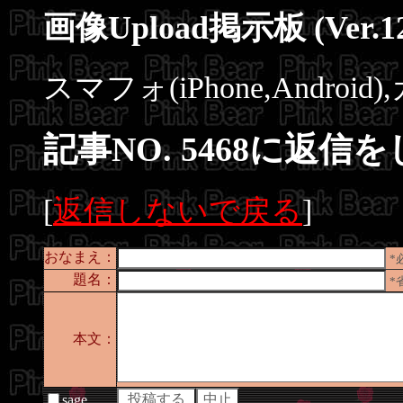
画像Upload掲示板 (Ver.12
スマフォ(iPhone,Andro
記事NO. 5468に返信
[
返信しないで戻る
]
おなまえ：
*
題名：
*
本文：
sage