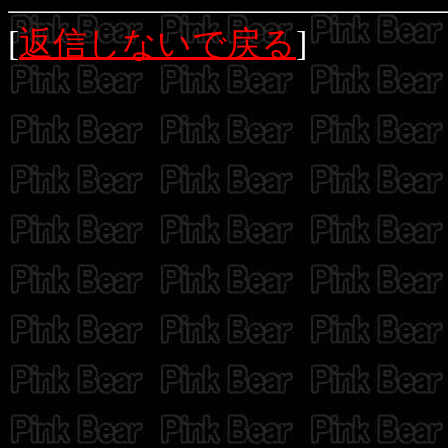
[
返信しないで戻る
]